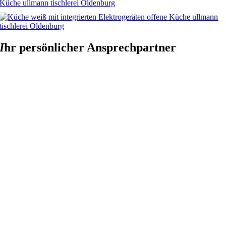
I
hr persönlicher Ansprechpartner