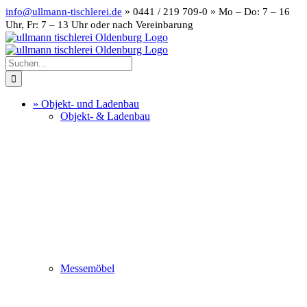
Zum
»
»
info@ullmann-tischlerei.de
0441 / 219 709-0
Mo – Do: 7 – 16
Inhalt
Uhr, Fr: 7 – 13 Uhr oder nach Vereinbarung
springen
Instagram
LinkedIn
Suche
nach:
» Objekt- und Ladenbau
Objekt- & Ladenbau
Messemöbel