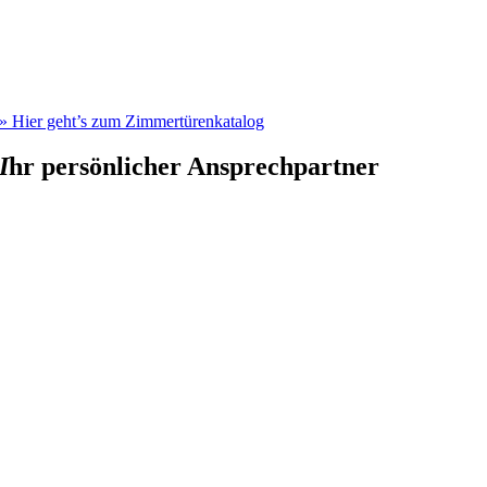
» Hier geht’s zum Zimmertürenkatalog
I
hr persönlicher Ansprechpartner