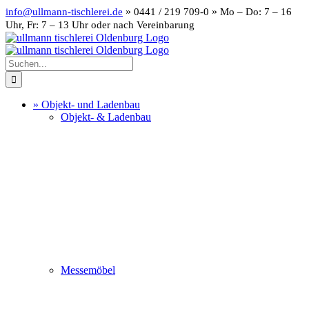
Zum
»
»
info@ullmann-tischlerei.de
0441 / 219 709-0
Mo – Do: 7 – 16
Inhalt
Uhr, Fr: 7 – 13 Uhr oder nach Vereinbarung
springen
Instagram
LinkedIn
Suche
nach:
» Objekt- und Ladenbau
Objekt- & Ladenbau
Messemöbel