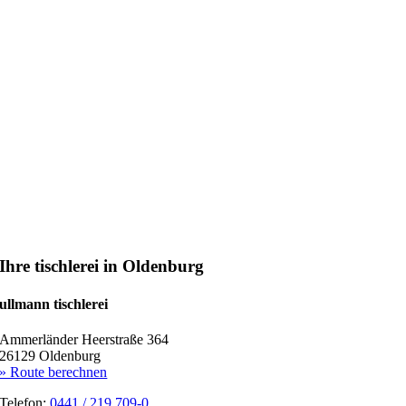
Ihre tischlerei in Oldenburg
ullmann tischlerei
Ammerländer Heerstraße 364
26129 Oldenburg
» Route berechnen
Telefon:
0441 / 219 709-0